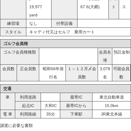
19,977
67.6(大郷)
ト
ス
yard
練習場
なし
付帯設備
スタイル
キャディ付又はセルフ 乗用カート
ゴルフ会員権
ゴルフ会員権種類
会員名
預託金制
簿
会員数
正会員数
昭和56年発
１～１２月〆会
3,078
可能会員
行名
員数
名
数
交通
車
利用道路
最寄IC
東北自動車道
起点IC
大和IC
最寄ICから
15.0km
電 車
利用路線
35分
下車駅
JR東北本線
譲渡に必要な書類