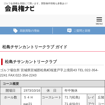
ゴルフ会員権を高額にて買います。買取物件情報も多数あり!
会員権ナビ
ホーム
至急買ゴルフ会員権一
MENU
覧
高額買取の理由
ご質問と回答
譲渡時に関る税金
松島チサンカントリークラブ ガイド
売却までの流れ
お問合せ
松島チサンカントリークラブ
ゴルフ場住所 宮城県宮城郡松島町桜渡戸字上境田43 TEL:022-354-
2241 FAX:022-354-2243
コース概要
開場日
1973/10/16
休 日
年中無休
ホール数
５４Ｈ
コースレート
71.7(松島)
レイ
丘陵
par21
71.4(仙台)
アウ
コー